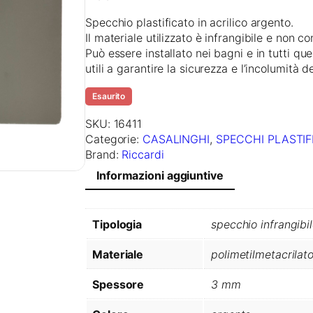
Specchio plastificato in acrilico argento.
Il materiale utilizzato è infrangibile e non c
Può essere installato nei bagni e in tutti que
utili a garantire la sicurezza e l’incolumità de
Esaurito
SKU:
16411
Categorie:
CASALINGHI
, 
SPECCHI PLASTIF
Brand:
Riccardi
Informazioni aggiuntive
Tipologia
specchio infrangibi
Materiale
polimetilmetacrilat
Spessore
3 mm