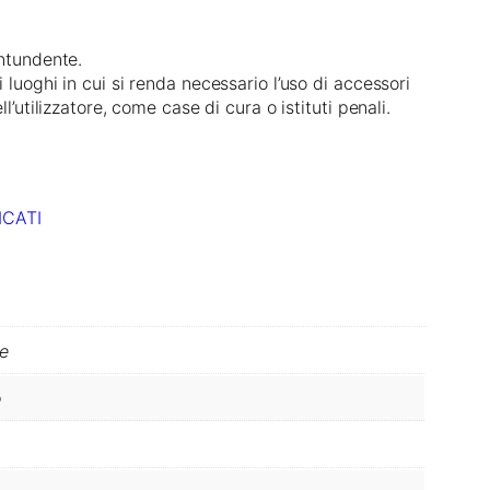
ontundente.
i luoghi in cui si renda necessario l’uso di accessori
ll’utilizzatore, come case di cura o istituti penali.
ICATI
le
o