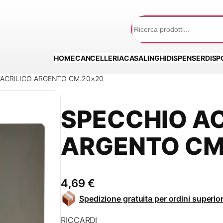
Cerca
HOME
CANCELLERIA
CASALINGHI
DISPENSER
DISP
 ACRILICO ARGENTO CM.20×20
SPECCHIO AC
ARGENTO CM
4,69
€
Spedizione gratuita per ordini superior
RICCARDI