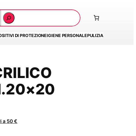
OSITIVI DI PROTEZIONE
IGIENE PERSONALE
PULIZIA
RILICO
.20×20
i a 50 €