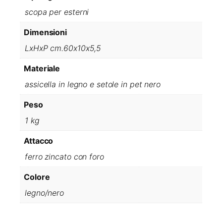
R
scopa per esterni
I
A
Dimensioni
L
LxHxP cm.60x10x5,5
E
P
Materiale
V
C
assicella in legno e setole in pet nero
A
Peso
S
P
1 kg
I
N
Attacco
T
ferro zincato con foro
A
C
Colore
M
.
legno/nero
6
0