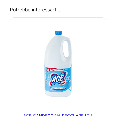
A
4
Potrebbe interessarti…
F
I
L
E
q
u
a
n
t
i
t
à
ACE CANDEGGINA REGOLARE LT.3