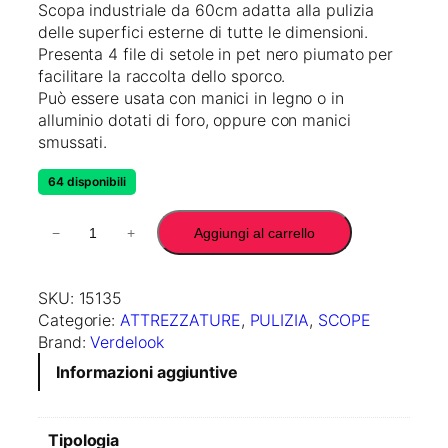
Scopa industriale da 60cm adatta alla pulizia
delle superfici esterne di tutte le dimensioni.
Presenta 4 file di setole in pet nero piumato per
facilitare la raccolta dello sporco.
Può essere usata con manici in legno o in
alluminio dotati di foro, oppure con manici
smussati.
64 disponibili
S
−
+
Aggiungi al carrello
C
O
P
SKU:
15135
A
Categorie:
ATTREZZATURE
, 
PULIZIA
, 
SCOPE
I
Brand:
Verdelook
N
Informazioni aggiuntive
D
U
S
Tipologia
T