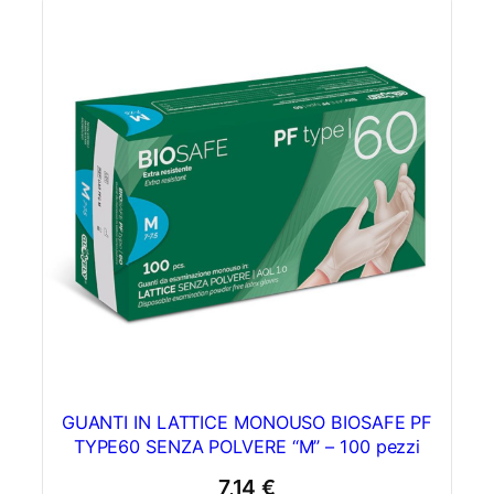
GUANTI IN LATTICE MONOUSO BIOSAFE PF
TYPE60 SENZA POLVERE “M” – 100 pezzi
7,14
€