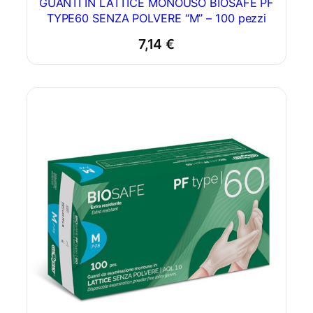
GUANTI IN LATTICE MONOUSO BIOSAFE PF
TYPE60 SENZA POLVERE “M” – 100 pezzi
7,14
€