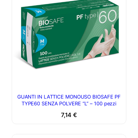
GUANTI IN LATTICE MONOUSO BIOSAFE PF
TYPE60 SENZA POLVERE “L” – 100 pezzi
7,14
€