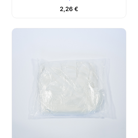
2,26
€